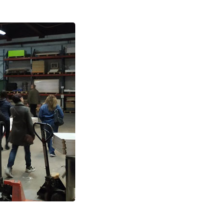
cupació
activitats
empresa
de concertació
Millora dels polígons industrials