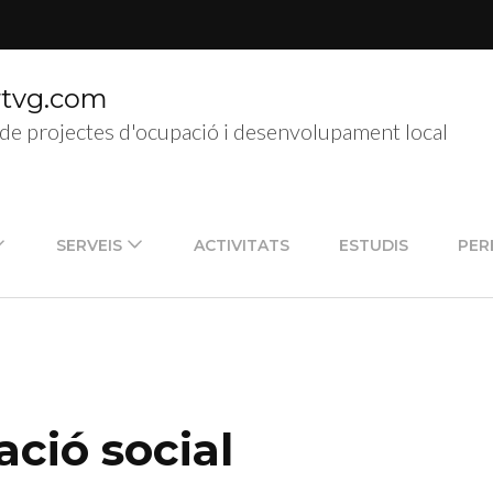
rtvg.com
de projectes d'ocupació i desenvolupament local
SERVEIS
ACTIVITATS
ESTUDIS
PER
ació social