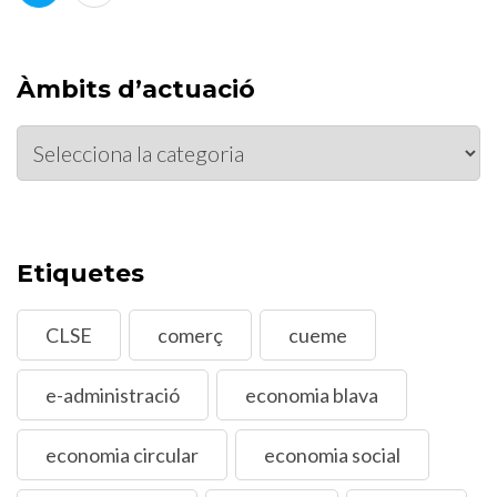
de
les
entrades
Àmbits d’actuació
Àmbits
d’actuació
Etiquetes
CLSE
comerç
cueme
e-administració
economia blava
economia circular
economia social