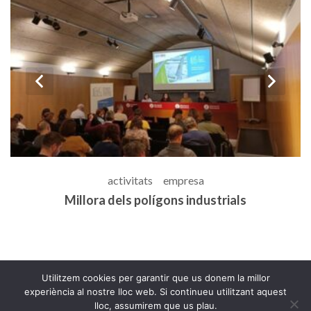
prev
n
activitats
empresa
Coordinació del programa CLSE
G
Utilitzem cookies per garantir que us donem la millor
experiència al nostre lloc web. Si continueu utilitzant aquest
lloc, assumirem que us plau.