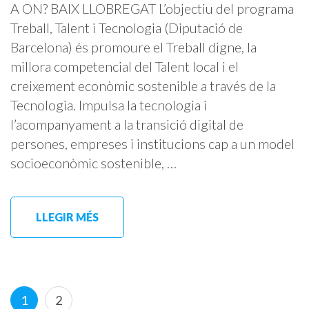
A ON? BAIX LLOBREGAT L’objectiu del programa
Treball, Talent i Tecnologia (Diputació de
Barcelona) és promoure el Treball digne, la
millora competencial del Talent local i el
creixement econòmic sostenible a través de la
Tecnologia. Impulsa la tecnologia i
l’acompanyament a la transició digital de
persones, empreses i institucions cap a un model
socioeconòmic sostenible, …
LLEGIR MÉS
Paginació
Page
Page
1
2