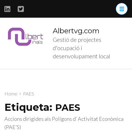
Skip
to
content
(Press
Albertvg.com
Enter)
Gestió de projectes
d'ocupació i
desenvolupament local
Home
>
PAES
Etiqueta:
PAES
Accions dirigides als Polígons d’ Activitat Econòmica
(PAE’S)