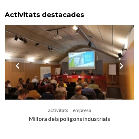
Activitats destacades
prev
n
activitats
empresa
Coordinació del programa CLSE
G