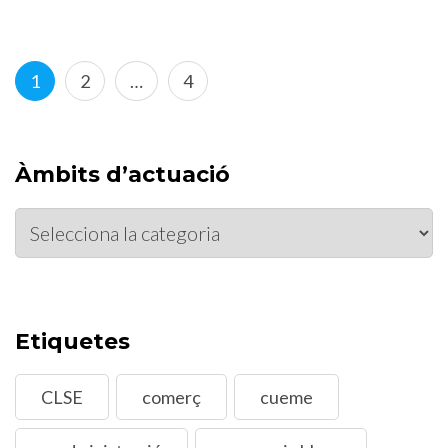
Paginació
Page
Page
Page
1
2
…
4
de
les
entrades
Àmbits d’actuació
Àmbits
d’actuació
Etiquetes
CLSE
comerç
cueme