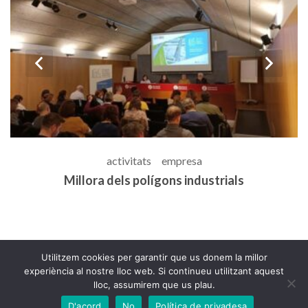
prev
n
activitats
empresa
Coordinació del programa CLSE
G
Utilitzem cookies per garantir que us donem la millor
experiència al nostre lloc web. Si continueu utilitzant aquest
lloc, assumirem que us plau.
© 2022-2026 Albertvg.com | Tots els drets reservats
D'acord
No
Política de privadesa