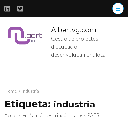
Skip
to
content
(Press
Albertvg.com
Enter)
Gestió de projectes
d'ocupació i
desenvolupament local
Home
>
industria
Etiqueta:
industria
Accions en l’ àmbit de la indústria i els PAES