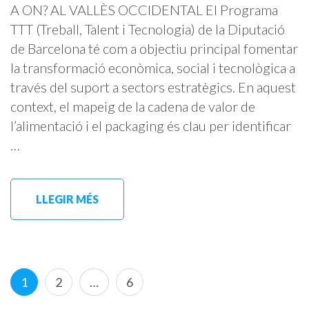
A ON? AL VALLÈS OCCIDENTAL El Programa
TTT (Treball, Talent i Tecnologia) de la Diputació
de Barcelona té com a objectiu principal fomentar
la transformació econòmica, social i tecnològica a
través del suport a sectors estratègics. En aquest
context, el mapeig de la cadena de valor de
l’alimentació i el packaging és clau per identificar
…
LLEGIR MÉS
Paginació
Page
Page
Page
1
2
…
6
de