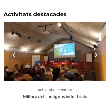
Activitats destacades
prev
n
activitats
empresa
al
Millora dels polígons industrials