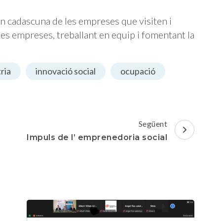
en cadascuna de les empreses que visiten i
les empreses, treballant en equip i fomentant la
ria
innovació social
ocupació
sa
activitats
empresa
ocupació
 valor del
Impuls de les estratègies de concertaci
T
territorial
Següent
Impuls de l’ emprenedoria social