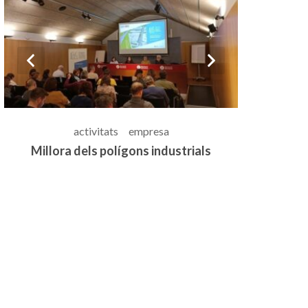
prev
next
activitats
empresa
ó
Millora dels polígons industrials
Coordi