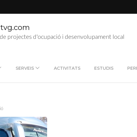
rtvg.com
de projectes d'ocupació i desenvolupament local
SERVEIS
ACTIVITATS
ESTUDIS
PER
ió