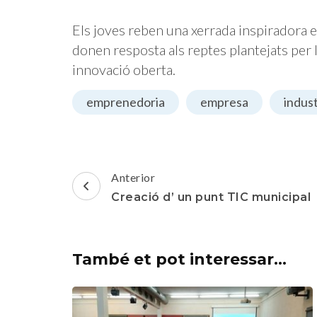
Els joves reben una xerrada inspiradora 
donen resposta als reptes plantejats per 
innovació oberta.
emprenedoria
empresa
indust
tivitats
empresa
activitats
empre
 empreses del territori
Mapeig de la cadena de
Post
programa TT
Anterior
Navigation
Creació d’ un punt TIC municipal
També et pot interessar...