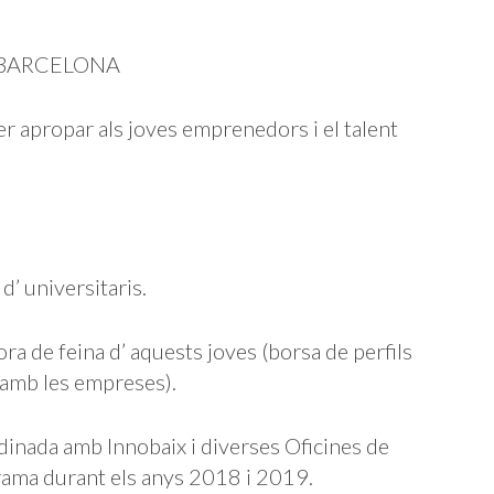
E BARCELONA
er apropar als joves emprenedors i el talent
d’ universitaris.
ora de feina d’ aquests joves (borsa de perfils
 amb les empreses).
dinada amb Innobaix i diverses Oficines de
grama durant els anys 2018 i 2019.