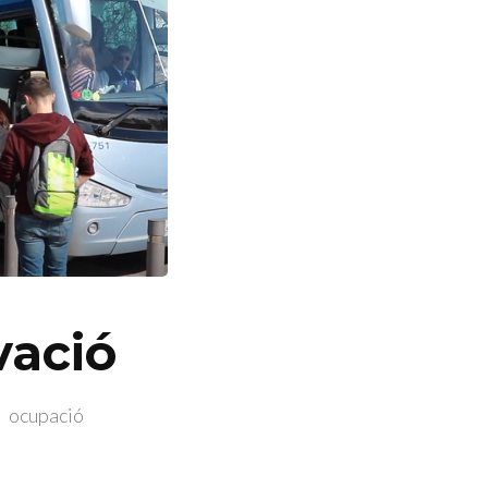
vació
ocupació